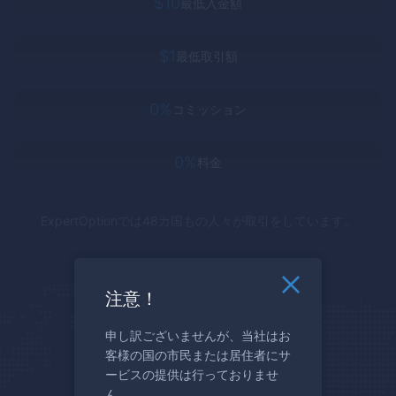
$10
最低入金額
$1
最低取引額
0%
コミッション
0%
料金
ExpertOption
では48カ国もの人々が取引をしています。
注意！
申し訳ございませんが、当社はお
客様の国の市民または居住者にサ
ービスの提供は行っておりませ
ん。