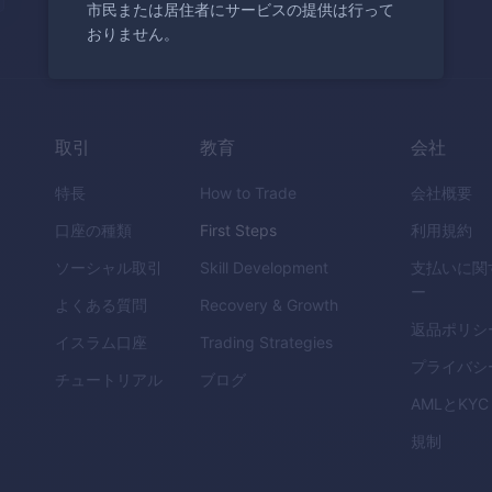
市民または居住者にサービスの提供は行って
おりません。
取引
教育
会社
特長
How to Trade
会社概要
口座の種類
First Steps
利用規約
ソーシャル取引
Skill Development
支払いに関
ー
よくある質問
Recovery & Growth
返品ポリシ
イスラム口座
Trading Strategies
プライバシ
チュートリアル
ブログ
AML
と
KYC
規制